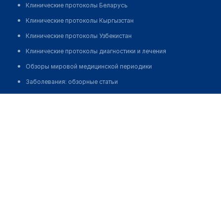
Клинические протоколы Беларусь
Клинические протоколы Кыргызстан
Клинические протоколы Узбекистан
Клинические протоколы диагностики и лечения
Обзоры мировой медицинской периодики
Заболевания: обзорные статьи
Новости здравоохранения
Распопова Анна Георгиевна
Медикаменты
Лабораторные показатели
Медицинские термины
Мобильные приложения
клиникам
МИС для клиники
МИС для клиники в Казахстане
МИС для клиники в Узбекистане