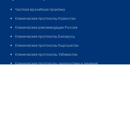
Частная врачебная практика
Клинические протоколы Казахстан
Клинические рекомендации Россия
Клинические протоколы Беларусь
Клинические протоколы Кыргызстан
Клинические протоколы Узбекистан
Клинические протоколы диагностики и лечения
Нурзат Нурлангул
Обзоры мировой медицинской периодики
Заболевания: обзорные статьи
Новости здравоохранения
Медикаменты
Лабораторные показатели
Медицинские термины
Мобильные приложения