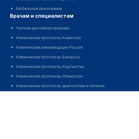
Мобильные приложения
врачам и специалистам
Частная врачебная практика
Клинические протоколы Казахстан
Клинические рекомендации Россия
Клинические протоколы Беларусь
Клинические протоколы Кыргызстан
Клинические протоколы Узбекистан
Клинические протоколы диагностики и лечения
Обзоры мировой медицинской периодики
Жумажан Меруерт Бауржановна
Заболевания: обзорные статьи
Новости здравоохранения
Медикаменты
Лабораторные показатели