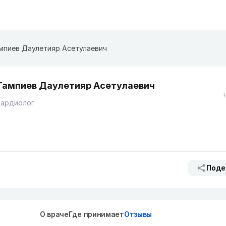
мпиев Даулетияр Асетулаевич
Тампиев Даулетияр Асетулаевич
Кардиолог
Поде
О враче
Где принимает
Отзывы