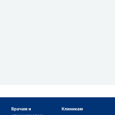
врачам и
клиникам