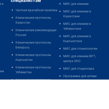
специалистам
й и
МИС для клиники
Частная врачебная практика
МИС для клиники в
к
Казахстане
Клинические протоколы
Казахстан
МИС для клиники в
Узбекистане
Клинические рекомендации
Россия
МИС для клиники в
Кыргызстане
Клинические протоколы
Беларусь
МИС для стоматологии
Клинические протоколы
МИС для клиники ВРТ,
Кыргызстан
центра ЭКО
Клинические протоколы
МИС для стационара
ния
Узбекистан
Программа для аптеки
Клинические протоколы
Автоматизация блока
диагностики и лечения
питания
Обзоры мировой
Реклама и продвижение
медицинской периодики
клиник
Заболевания: обзорные
Разработка сайта клиники