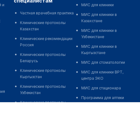
специалистам
й и
МИС для клиники
Частная врачебная практика
МИС для клиники в
к
Казахстане
Клинические протоколы
Казахстан
МИС для клиники в
Узбекистане
Клинические рекомендации
Россия
МИС для клиники в
Кыргызстане
Клинические протоколы
Беларусь
МИС для стоматологии
Клинические протоколы
МИС для клиники ВРТ,
Кыргызстан
центра ЭКО
Клинические протоколы
МИС для стационара
ния
Узбекистан
Программа для аптеки
Клинические протоколы
Автоматизация блока
диагностики и лечения
питания
Обзоры мировой
Реклама и продвижение
медицинской периодики
клиник
Заболевания: обзорные
Разработка сайта клиники