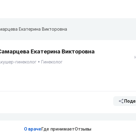
марцева Екатерина Викторовна
Самарцева Екатерина Викторовна
кушер-гинеколог
Гинеколог
Поде
О враче
Где принимает
Отзывы