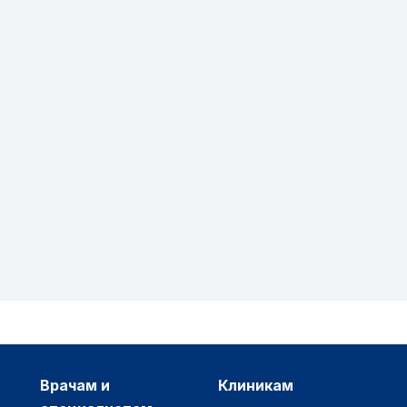
врачам и
клиникам