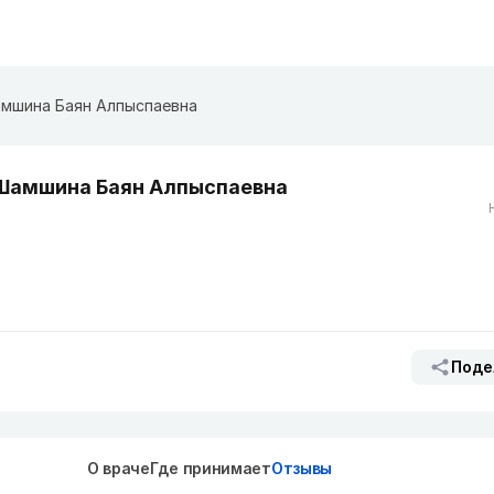
мшина Баян Алпыспаевна
Шамшина Баян Алпыспаевна
Поде
О враче
Где принимает
Отзывы