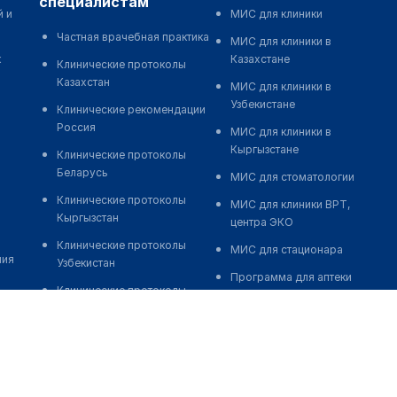
специалистам
й и
МИС для клиники
Частная врачебная практика
МИС для клиники в
к
Казахстане
Клинические протоколы
Казахстан
МИС для клиники в
Узбекистане
Клинические рекомендации
Россия
МИС для клиники в
Кыргызстане
Клинические протоколы
Беларусь
МИС для стоматологии
Клинические протоколы
МИС для клиники ВРТ,
Кыргызстан
центра ЭКО
Клинические протоколы
МИС для стационара
ния
Узбекистан
Программа для аптеки
Клинические протоколы
Автоматизация блока
диагностики и лечения
питания
Обзоры мировой
Реклама и продвижение
медицинской периодики
клиник
Заболевания: обзорные
Разработка сайта клиники