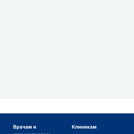
врачам и
клиникам