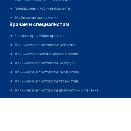
Электронный кабинет пациента
Мобильные приложения
врачам и специалистам
Частная врачебная практика
Клинические протоколы Казахстан
Клинические рекомендации Россия
Клинические протоколы Беларусь
Клинические протоколы Кыргызстан
Клинические протоколы Узбекистан
Клинические протоколы диагностики и лечения
Обзоры мировой медицинской периодики
Жумабаева Гульнар Копабаевна
Заболевания: обзорные статьи
Новости здравоохранения
Медикаменты