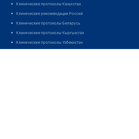
Клинические протоколы Казахстан
Клинические рекомендации Россия
Клинические протоколы Беларусь
Клинические протоколы Кыргызстан
Клинические протоколы Узбекистан
Клинические протоколы диагностики и лечения
Жуханов Дархан Сарсембеулы
Обзоры мировой медицинской периодики
Заболевания: обзорные статьи
Новости здравоохранения
Медикаменты
Лабораторные показатели
Медицинские термины
Мобильные приложения
клиникам
МИС для клиники