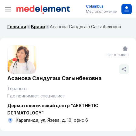
Columbus
Местоположение
Главная
Врачи
Асанова Сандугаш Сагынбековна
Нет отзывов
Асанова Сандугаш Сагынбековна
Терапевт
Где принимает специалист
Дерматологический центр "AESTHETIC
DERMATOLOGY"
Караганда, ул. Язева, д. 10, офис 6