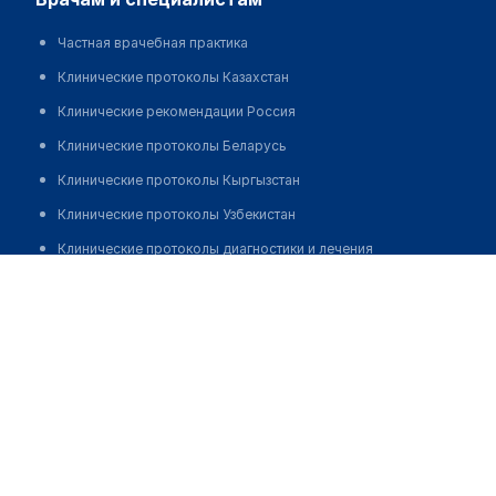
Частная врачебная практика
Клинические протоколы Казахстан
Клинические рекомендации Россия
Клинические протоколы Беларусь
Клинические протоколы Кыргызстан
Клинические протоколы Узбекистан
Клинические протоколы диагностики и лечения
Рубас Елена Владимировна
Обзоры мировой медицинской периодики
Заболевания: обзорные статьи
Новости здравоохранения
Медикаменты
Лабораторные показатели
Медицинские термины
Мобильные приложения