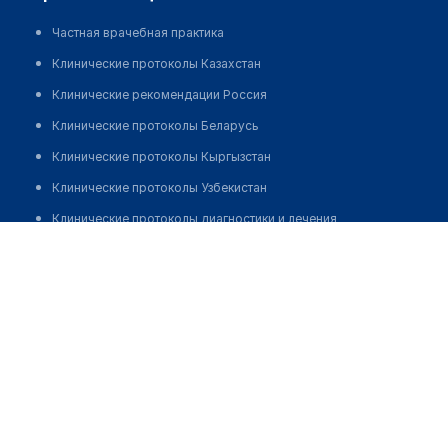
Частная врачебная практика
Клинические протоколы Казахстан
Клинические рекомендации Россия
Клинические протоколы Беларусь
Клинические протоколы Кыргызстан
Клинические протоколы Узбекистан
Клинические протоколы диагностики и лечения
Калыбекова Улту Асановна
Обзоры мировой медицинской периодики
Заболевания: обзорные статьи
Новости здравоохранения
Медикаменты
Лабораторные показатели
Медицинские термины
Мобильные приложения