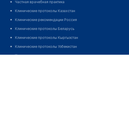
Частная врачебная практика
Клинические протоколы Казахстан
Клинические рекомендации Россия
Клинические протоколы Беларусь
Клинические протоколы Кыргызстан
Клинические протоколы Узбекистан
Клинические протоколы диагностики и лечения
Ермуханов Дамир Аманкосович
Обзоры мировой медицинской периодики
Заболевания: обзорные статьи
Новости здравоохранения
Медикаменты
Лабораторные показатели
Медицинские термины
Мобильные приложения
клиникам