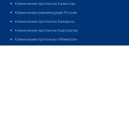
Клинические протоколы Казахстан
Клинические рекомендации Россия
Клинические протоколы Беларусь
Клинические протоколы Кыргызстан
Клинические протоколы Узбекистан
Клинические протоколы диагностики и лечения
Бекбергенова Макпал Серикбаевна
Обзоры мировой медицинской периодики
Заболевания: обзорные статьи
Новости здравоохранения
Медикаменты
Лабораторные показатели
Медицинские термины
Мобильные приложения
клиникам
МИС для клиники