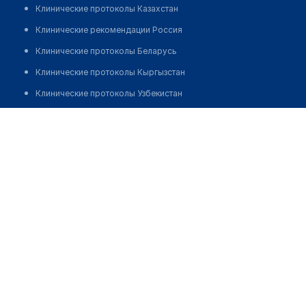
Клинические протоколы Казахстан
Клинические рекомендации Россия
Клинические протоколы Беларусь
Клинические протоколы Кыргызстан
Клинические протоколы Узбекистан
Клинические протоколы диагностики и лечения
Довгалов Григорий Александрович
Обзоры мировой медицинской периодики
Заболевания: обзорные статьи
Новости здравоохранения
Медикаменты
Лабораторные показатели
Медицинские термины
Мобильные приложения
клиникам
МИС для клиники