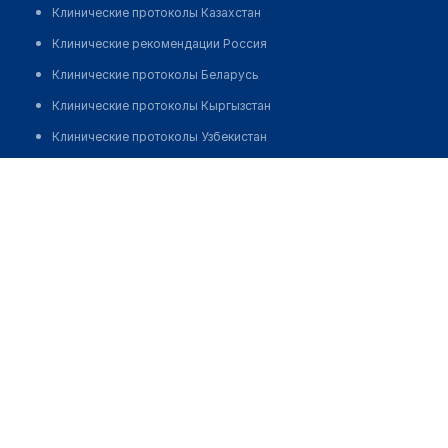
Клинические протоколы Казахстан
Клинические рекомендации Россия
Клинические протоколы Беларусь
Клинические протоколы Кыргызстан
Клинические протоколы Узбекистан
Клинические протоколы диагностики и лечения
Дюсебаев Ербол Ибадиллаевич
Обзоры мировой медицинской периодики
Заболевания: обзорные статьи
Новости здравоохранения
Медикаменты
Лабораторные показатели
Медицинские термины
Мобильные приложения
клиникам
МИС для клиники