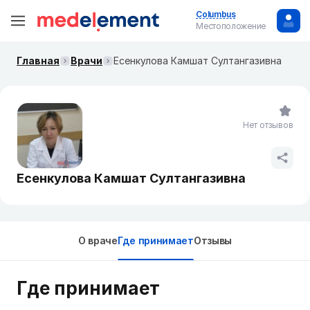
Columbus
Местоположение
Главная
Врачи
Есенкулова Камшат Султангазивна
Нет отзывов
Есенкулова Камшат Султангазивна
О враче
Где принимает
Отзывы
Где принимает