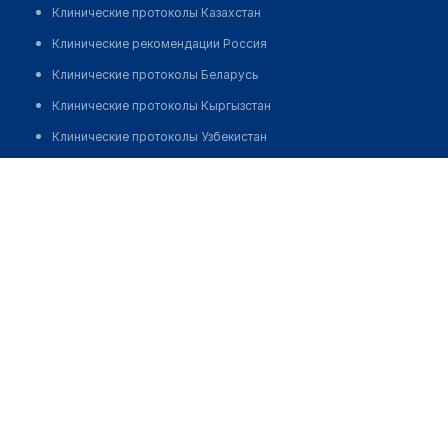
Клинические протоколы Казахстан
Клинические рекомендации Россия
Клинические протоколы Беларусь
Клинические протоколы Кыргызстан
Клинические протоколы Узбекистан
Клинические протоколы диагностики и лечения
Есенкулова Камшат Султангазивна
Обзоры мировой медицинской периодики
Заболевания: обзорные статьи
Новости здравоохранения
Медикаменты
Лабораторные показатели
Медицинские термины
Мобильные приложения
клиникам
МИС для клиники