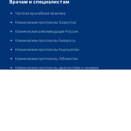
врачам и специалистам
Частная врачебная практика
Клинические протоколы Казахстан
Клинические рекомендации Россия
Клинические протоколы Беларусь
Клинические протоколы Кыргызстан
Клинические протоколы Узбекистан
Клинические протоколы диагностики и лечения
Малекова Венера Казимовна
Обзоры мировой медицинской периодики
Заболевания: обзорные статьи
Новости здравоохранения
Медикаменты
Лабораторные показатели
Медицинские термины