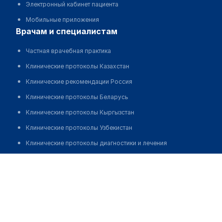
Электронный кабинет пациента
Мобильные приложения
врачам и специалистам
Частная врачебная практика
Клинические протоколы Казахстан
Клинические рекомендации Россия
Клинические протоколы Беларусь
Клинические протоколы Кыргызстан
Клинические протоколы Узбекистан
Клинические протоколы диагностики и лечения
Обзоры мировой медицинской периодики
Муташ Улпан Канатовна
Заболевания: обзорные статьи
Новости здравоохранения
Медикаменты
Лабораторные показатели