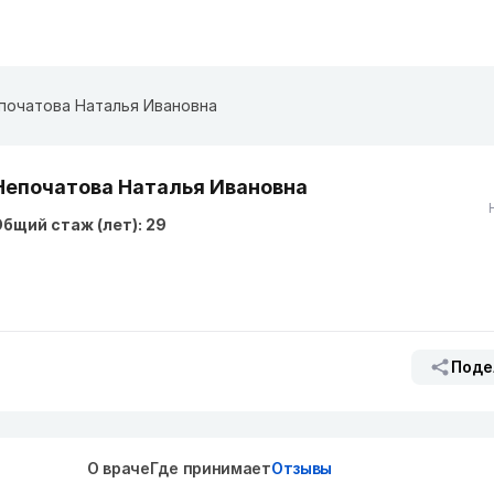
початова Наталья Ивановна
Непочатова Наталья Ивановна
бщий стаж (лет): 29
Поде
О враче
Где принимает
Отзывы