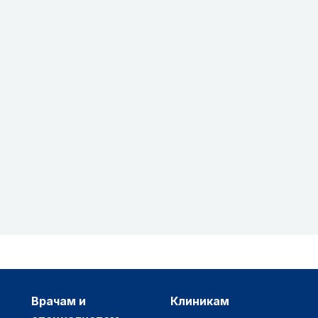
врачам и
клиникам