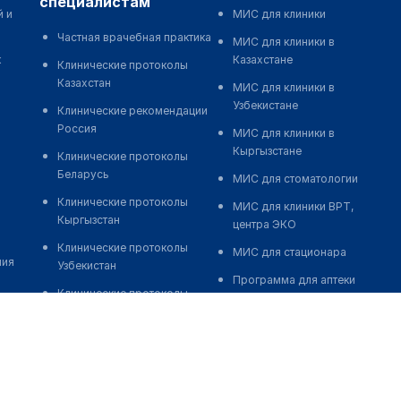
специалистам
й и
МИС для клиники
Частная врачебная практика
МИС для клиники в
к
Казахстане
Клинические протоколы
Казахстан
МИС для клиники в
Узбекистане
Клинические рекомендации
Россия
МИС для клиники в
Кыргызстане
Клинические протоколы
Беларусь
МИС для стоматологии
Клинические протоколы
МИС для клиники ВРТ,
Кыргызстан
центра ЭКО
Клинические протоколы
МИС для стационара
ния
Узбекистан
Программа для аптеки
Клинические протоколы
Автоматизация блока
диагностики и лечения
питания
Обзоры мировой
Реклама и продвижение
медицинской периодики
клиник
Заболевания: обзорные
Разработка сайта клиники