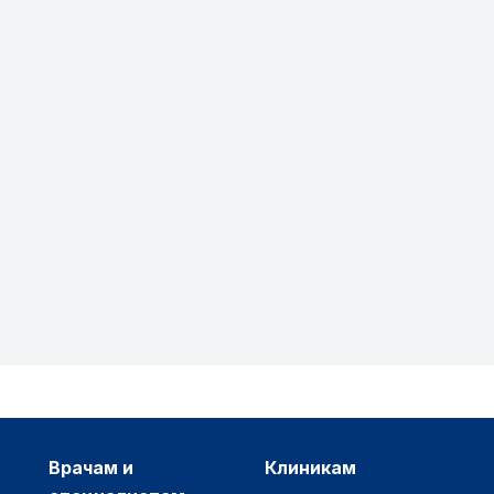
врачам и
клиникам