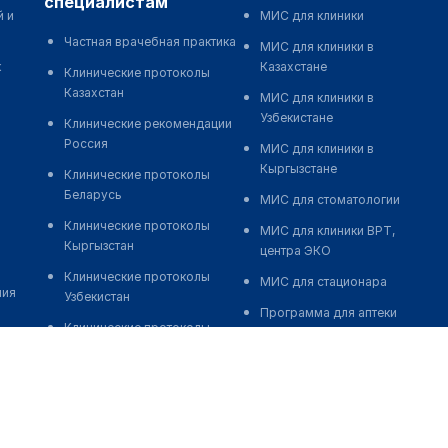
специалистам
й и
МИС для клиники
Частная врачебная практика
МИС для клиники в
к
Казахстане
Клинические протоколы
Казахстан
МИС для клиники в
Узбекистане
Клинические рекомендации
Россия
МИС для клиники в
Кыргызстане
Клинические протоколы
Беларусь
МИС для стоматологии
Клинические протоколы
МИС для клиники ВРТ,
Кыргызстан
центра ЭКО
Клинические протоколы
МИС для стационара
ния
Узбекистан
Программа для аптеки
Клинические протоколы
Автоматизация блока
диагностики и лечения
питания
Обзоры мировой
Реклама и продвижение
медицинской периодики
клиник
Заболевания: обзорные
Разработка сайта клиники