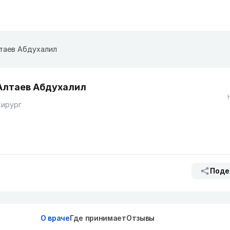
таев Абдухалил
Алтаев Абдухалил
Хирург
Поде
О враче
Где принимает
Отзывы