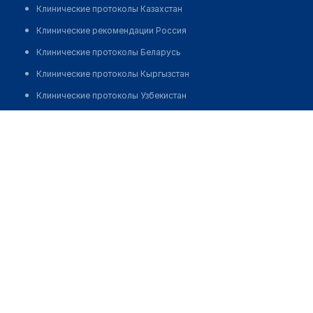
Клинические протоколы Казахстан
Клинические рекомендации Россия
Клинические протоколы Беларусь
Клинические протоколы Кыргызстан
Клинические протоколы Узбекистан
Клинические протоколы диагностики и лечения
Иванова Лидия Ивановна
Обзоры мировой медицинской периодики
Заболевания: обзорные статьи
Новости здравоохранения
Медикаменты
Лабораторные показатели
Медицинские термины
Мобильные приложения
клиникам
МИС для клиники