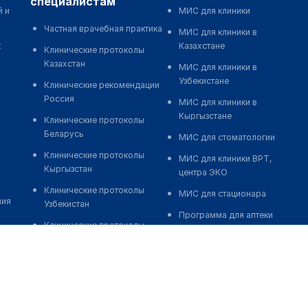
специалистам
й и
МИС для клиники
Частная врачебная практика
МИС для клиники в
к
Казахстане
Клинические протоколы
Казахстан
МИС для клиники в
Узбекистане
Клинические рекомендации
Россия
МИС для клиники в
Кыргызстане
Клинические протоколы
Беларусь
МИС для стоматологии
Клинические протоколы
МИС для клиники ВРТ,
Кыргызстан
центра ЭКО
Клинические протоколы
МИС для стационара
ния
Узбекистан
Программа для аптеки
Клинические протоколы
Автоматизация блока
диагностики и лечения
питания
Обзоры мировой
Реклама и продвижение
медицинской периодики
клиник
Заболевания: обзорные
Разработка сайта клиники