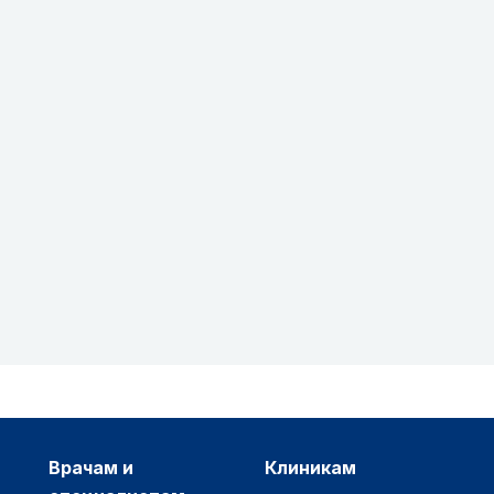
врачам и
клиникам