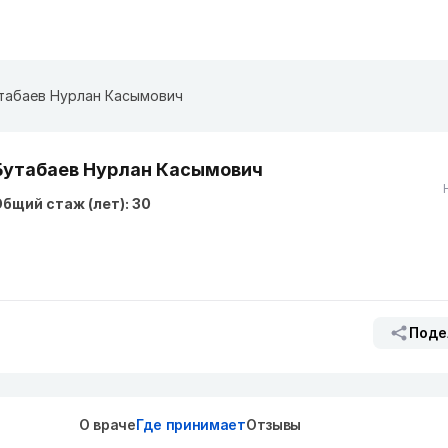
табаев Нурлан Касымович
Бутабаев Нурлан Касымович
бщий стаж (лет): 30
Поде
О враче
Где принимает
Отзывы