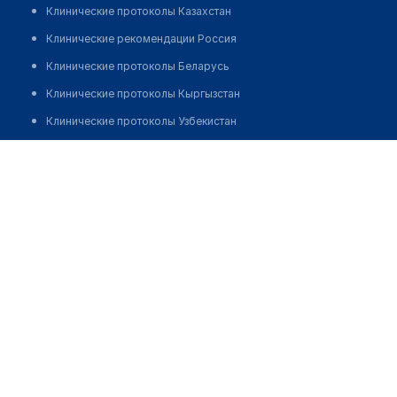
Клинические протоколы Казахстан
Клинические рекомендации Россия
Клинические протоколы Беларусь
Клинические протоколы Кыргызстан
Клинические протоколы Узбекистан
Клинические протоколы диагностики и лечения
Чернышева Мария Владимировна
Обзоры мировой медицинской периодики
Заболевания: обзорные статьи
Новости здравоохранения
Медикаменты
Лабораторные показатели
Медицинские термины
Мобильные приложения
клиникам
МИС для клиники