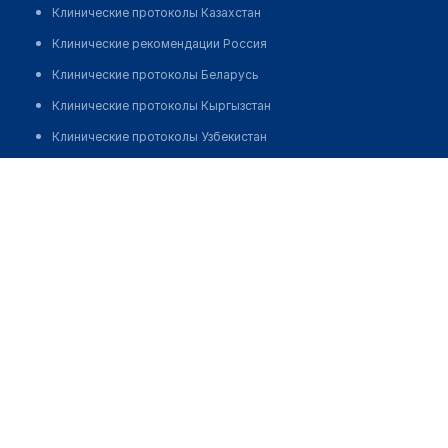
Клинические протоколы Казахстан
Клинические рекомендации Россия
Клинические протоколы Беларусь
Клинические протоколы Кыргызстан
Клинические протоколы Узбекистан
Клинические протоколы диагностики и лечения
Насирдинов Азиз Нурахметович
Обзоры мировой медицинской периодики
Заболевания: обзорные статьи
Новости здравоохранения
Медикаменты
Лабораторные показатели
Медицинские термины
Мобильные приложения
клиникам
МИС для клиники