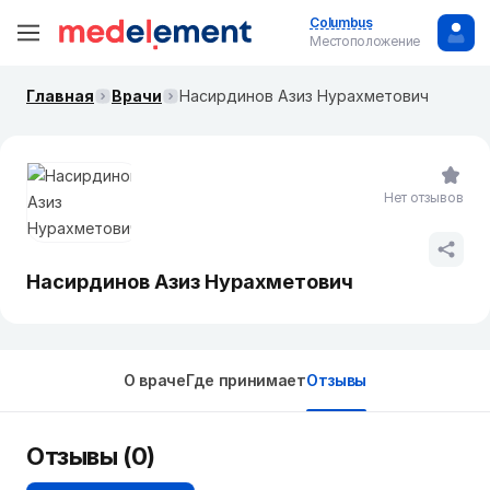
Columbus
Местоположение
Главная
Врачи
Насирдинов Азиз Нурахметович
Нет отзывов
Насирдинов Азиз Нурахметович
О враче
Где принимает
Отзывы
Отзывы (0)