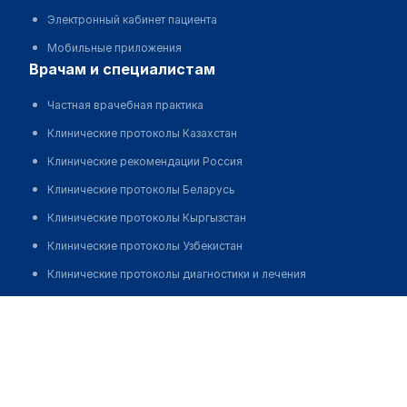
Электронный кабинет пациента
Мобильные приложения
врачам и специалистам
Частная врачебная практика
Клинические протоколы Казахстан
Клинические рекомендации Россия
Клинические протоколы Беларусь
Клинические протоколы Кыргызстан
Клинические протоколы Узбекистан
Клинические протоколы диагностики и лечения
Обзоры мировой медицинской периодики
Шахина Жаннат Губайдуллаевна
Заболевания: обзорные статьи
Новости здравоохранения
Медикаменты