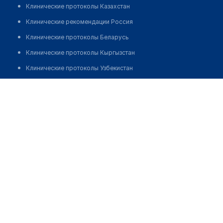
Клинические протоколы Казахстан
Клинические рекомендации Россия
Клинические протоколы Беларусь
Клинические протоколы Кыргызстан
Клинические протоколы Узбекистан
Клинические протоколы диагностики и лечения
Касымбаева Айгуль Касымжановна
Обзоры мировой медицинской периодики
Заболевания: обзорные статьи
Новости здравоохранения
Медикаменты
Лабораторные показатели
Медицинские термины
Мобильные приложения
клиникам
МИС для клиники