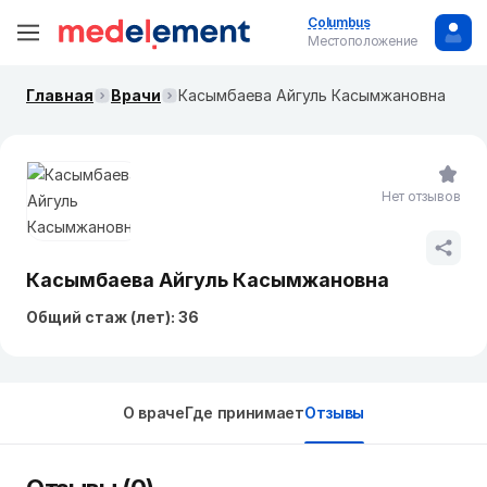
Columbus
Местоположение
Главная
Врачи
Касымбаева Айгуль Касымжановна
Нет отзывов
Касымбаева Айгуль Касымжановна
Общий стаж (лет): 36
О враче
Где принимает
Отзывы