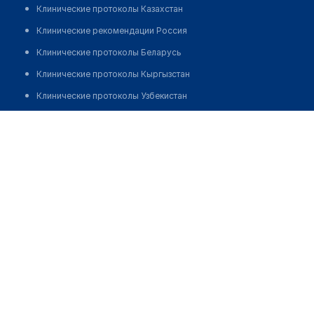
Клинические протоколы Казахстан
Клинические рекомендации Россия
Клинические протоколы Беларусь
Клинические протоколы Кыргызстан
Клинические протоколы Узбекистан
Клинические протоколы диагностики и лечения
Сыдыкбекова Гульдана Жаналикызы
Обзоры мировой медицинской периодики
Заболевания: обзорные статьи
Новости здравоохранения
Медикаменты
Лабораторные показатели
Медицинские термины
Мобильные приложения
клиникам
МИС для клиники