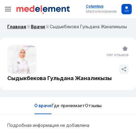
Columbus
Местоположение
Главная
Врачи
Сыдыкбекова Гульдана Жаналикызы
Нет отзывов
Сыдыкбекова Гульдана Жаналикызы
О враче
Где принимает
Отзывы
Подробная информация не добавлена