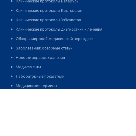
Клинические протоколы Беларусь
Клинические протоколы Кыргызстан
Клинические протоколы Узбекистан
Клинические протоколы диагностики и лечения
Обзоры мировой медицинской периодики
Заболевания: обзорные статьи
Новости здравоохранения
Медикаменты
Лабораторные показатели
Медицинские термины
Шолпанкулова Айша Бактыбековна
Мобильные приложения
клиникам
МИС для клиники
МИС для клиники в Казахстане
МИС для клиники в Узбекистане