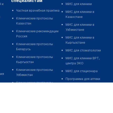
специалистам
й и
МИС для клиники
Частная врачебная практика
МИС для клиники в
к
Казахстане
Клинические протоколы
Казахстан
МИС для клиники в
Узбекистане
Клинические рекомендации
Россия
МИС для клиники в
Кыргызстане
Клинические протоколы
Беларусь
МИС для стоматологии
Клинические протоколы
МИС для клиники ВРТ,
Кыргызстан
центра ЭКО
Клинические протоколы
МИС для стационара
ния
Узбекистан
Программа для аптеки
Клинические протоколы
Автоматизация блока
диагностики и лечения
питания
Обзоры мировой
Реклама и продвижение
медицинской периодики
клиник
Заболевания: обзорные
Разработка сайта клиники