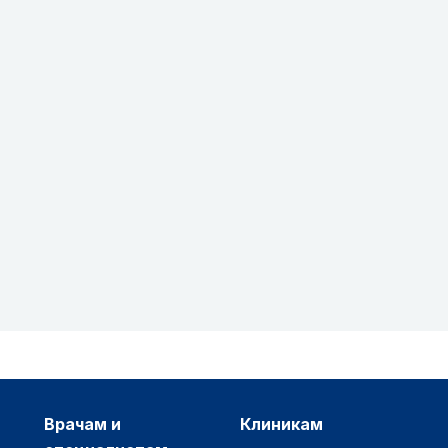
врачам и
клиникам