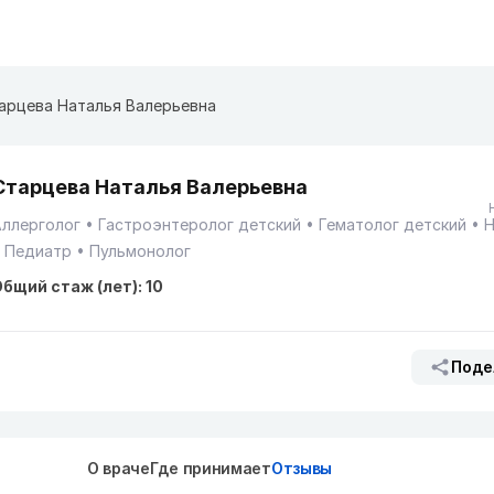
арцева Наталья Валерьевна
Старцева Наталья Валерьевна
Аллерголог
Гастроэнтеролог детский
Гематолог детский
Н
Педиатр
Пульмонолог
бщий стаж (лет): 10
Поде
О враче
Где принимает
Отзывы