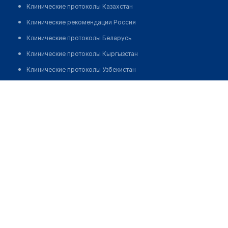
Клинические протоколы Казахстан
Клинические рекомендации Россия
Клинические протоколы Беларусь
Клинические протоколы Кыргызстан
Клинические протоколы Узбекистан
Клинические протоколы диагностики и лечения
Сарсенбаев Мурат Бакытжанович
Обзоры мировой медицинской периодики
Заболевания: обзорные статьи
Новости здравоохранения
Медикаменты
Лабораторные показатели
Медицинские термины
Мобильные приложения
клиникам
МИС для клиники