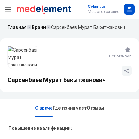
Columbus
Местоположение
Главная
Врачи
Сарсенбаев Мурат Бакытжанович
Нет отзывов
Сарсенбаев Мурат Бакытжанович
О враче
Где принимает
Отзывы
Повышение квалификации: