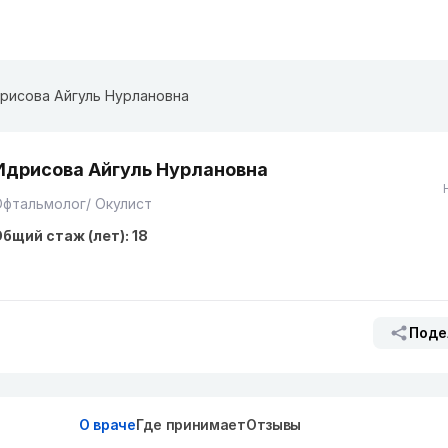
рисова Айгуль Нурлановна
Идрисова Айгуль Нурлановна
фтальмолог/ Окулист
бщий стаж (лет): 18
Поде
О враче
Где принимает
Отзывы