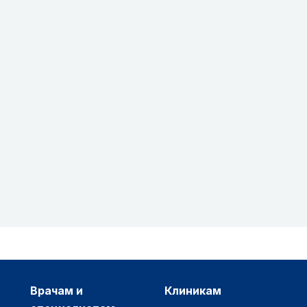
врачам и
клиникам