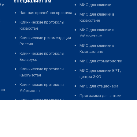
специалистам
й и
МИС для клиники
Частная врачебная практика
МИС для клиники в
к
Казахстане
Клинические протоколы
Казахстан
МИС для клиники в
Узбекистане
Клинические рекомендации
Россия
МИС для клиники в
Кыргызстане
Клинические протоколы
Беларусь
МИС для стоматологии
Клинические протоколы
МИС для клиники ВРТ,
Кыргызстан
центра ЭКО
Клинические протоколы
МИС для стационара
ния
Узбекистан
Программа для аптеки
Клинические протоколы
Автоматизация блока
диагностики и лечения
питания
Обзоры мировой
Реклама и продвижение
медицинской периодики
клиник
Заболевания: обзорные
Разработка сайта клиники