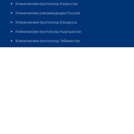
Клинические протоколы Казахстан
Клинические рекомендации Россия
Клинические протоколы Беларусь
Клинические протоколы Кыргызстан
Клинические протоколы Узбекистан
Клинические протоколы диагностики и лечения
Байназаров Бекзат Турабович
Обзоры мировой медицинской периодики
Заболевания: обзорные статьи
Новости здравоохранения
Медикаменты
Лабораторные показатели
Медицинские термины
Мобильные приложения
клиникам
МИС для клиники