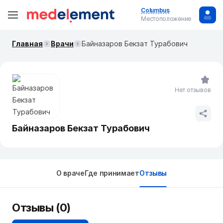
Columbus
Местоположение
Главная
Врачи
Байназаров Бекзат Турабович
Нет отзывов
Байназаров Бекзат Турабович
О враче
Где принимает
Отзывы
Отзывы (0)