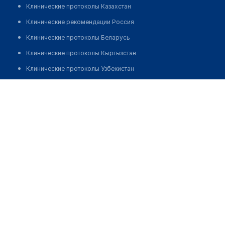
Клинические протоколы Казахстан
Клинические рекомендации Россия
Клинические протоколы Беларусь
Клинические протоколы Кыргызстан
Клинические протоколы Узбекистан
Клинические протоколы диагностики и лечения
Бельдибекова Асылхан
Обзоры мировой медицинской периодики
Заболевания: обзорные статьи
Новости здравоохранения
Медикаменты
Лабораторные показатели
Медицинские термины
Мобильные приложения
клиникам
МИС для клиники