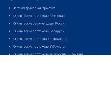
Частная врачебная практика
Клинические протоколы Казахстан
Клинические рекомендации Россия
Клинические протоколы Беларусь
Клинические протоколы Кыргызстан
Клинические протоколы Узбекистан
Клинические протоколы диагностики и лечения
Бигалиева Айгуль Жоламановна
Обзоры мировой медицинской периодики
Заболевания: обзорные статьи
Новости здравоохранения
Медикаменты
Лабораторные показатели
Медицинские термины
Мобильные приложения