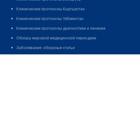
Клинические протоколы Кыргызстан
Клинические протоколы Узбекистан
Клинические протоколы диагностики и лечения
Обзоры мировой медицинской периодики
Заболевания: обзорные статьи
Новости здравоохранения
Куспаева Роза Ахметкереевна
Медикаменты
Лабораторные показатели
Медицинские термины
Мобильные приложения
клиникам
МИС для клиники
МИС для клиники в Казахстане
МИС для клиники в Узбекистане