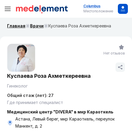
Columbus
Местоположение
Главная
Врачи
Куспаева Роза Ахметкереевна
Нет отзывов
Куспаева Роза Ахметкереевна
Гинеколог
Общий стаж (лет): 27
Где принимает специалист
Медицинский центр "DIVERA" в мкр Караоткель
Астана, Левый берег, мкр Караоткель, переулок
Манкент, д. 2