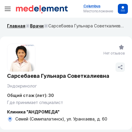
Columbus
Местоположение
Главная
Врачи
Сарсебаева Гульнара Советкалиевна
Нет отзывов
Сарсебаева Гульнара Советкалиевна
Эндокринолог
Общий стаж (лет): 30
Где принимает специалист
Клиника "АНДРОМЕДА"
Семей (Семипалатинск), ул. Уранхаева, д. 60