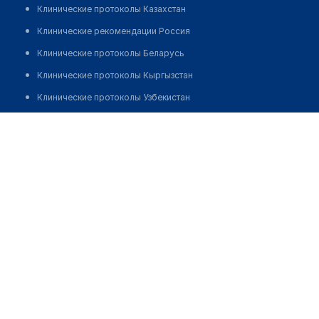
Клинические протоколы Казахстан
Клинические рекомендации Россия
Клинические протоколы Беларусь
Клинические протоколы Кыргызстан
Клинические протоколы Узбекистан
Клинические протоколы диагностики и лечения
Имаяков Нурудин Шалабаевич
Обзоры мировой медицинской периодики
Заболевания: обзорные статьи
Новости здравоохранения
Медикаменты
Лабораторные показатели
Медицинские термины
Мобильные приложения
клиникам
МИС для клиники