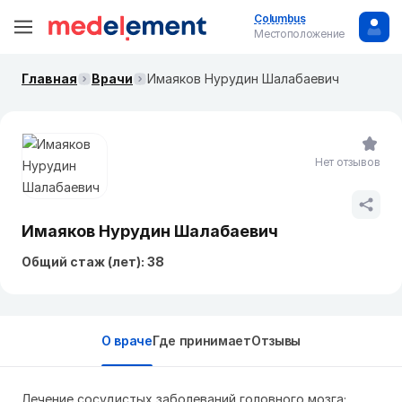
Columbus
Местоположение
Главная
Врачи
Имаяков Нурудин Шалабаевич
Нет отзывов
Имаяков Нурудин Шалабаевич
Общий стаж (лет): 38
О враче
Где принимает
Отзывы
Лечение сосудистых заболеваний головного мозга;