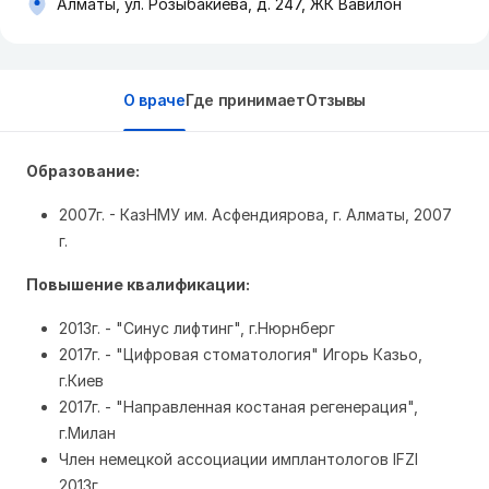
Алматы, ул. Розыбакиева, д. 247, ЖК Вавилон
О враче
Где принимает
Отзывы
Образование:
2007г. - КазНМУ им. Асфендиярова, г. Алматы, 2007
г.
Повышение квалификации:
2013г. - "Синус лифтинг", г.Нюрнберг
2017г. - "Цифровая стоматология" Игорь Казьо,
г.Киев
2017г. - "Направленная костаная регенерация",
г.Милан
Член немецкой ассоциации имплантологов IFZI
2013г.