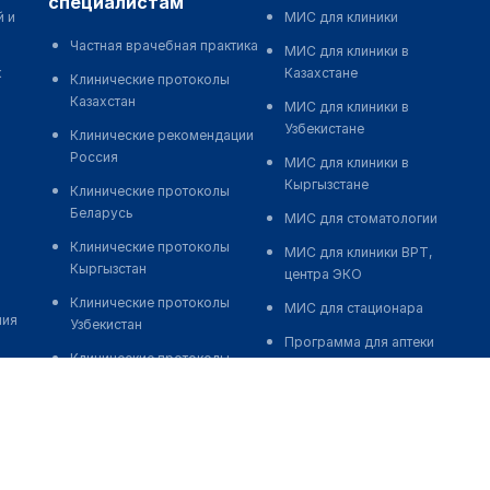
специалистам
й и
МИС для клиники
Частная врачебная практика
МИС для клиники в
к
Казахстане
Клинические протоколы
Казахстан
МИС для клиники в
Узбекистане
Клинические рекомендации
Россия
МИС для клиники в
Кыргызстане
Клинические протоколы
Беларусь
МИС для стоматологии
Клинические протоколы
МИС для клиники ВРТ,
Кыргызстан
центра ЭКО
Клинические протоколы
МИС для стационара
ния
Узбекистан
Программа для аптеки
Клинические протоколы
Автоматизация блока
диагностики и лечения
питания
Обзоры мировой
Реклама и продвижение
медицинской периодики
клиник
Заболевания: обзорные
Разработка сайта клиники