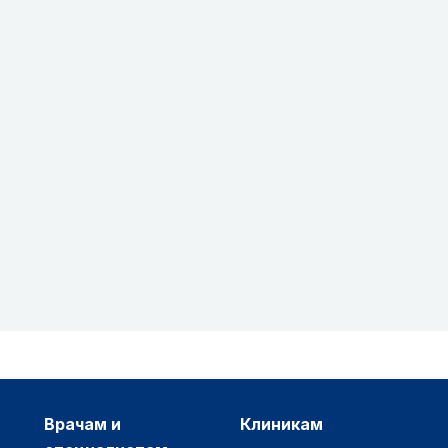
врачам и
клиникам