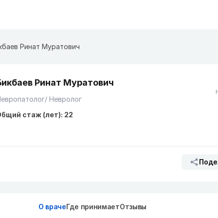
кбаев Ринат Муратович
Бикбаев Ринат Муратович
европатолог/ Невролог
бщий стаж (лет): 22
Поде
О враче
Где принимает
Отзывы