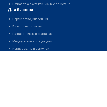
Разработка сайта клиники в Узбекистане
для бизнеса
Партнёрство, инвестиции
Размещение рекламы
Разработчикам и стартапам
Медицинским ассоциациям
Корпорациям и регионам
о нас
Турсунова Айгуль Даировна
Пользовательское соглашение
О проекте
Команда
Статистика "МедЭлемент"
Контакты
Выходные данные
medelement global