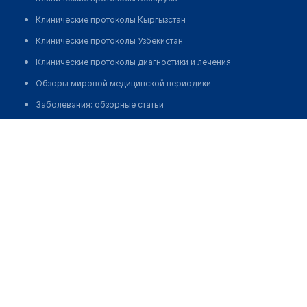
Клинические протоколы Кыргызстан
Клинические протоколы Узбекистан
Клинические протоколы диагностики и лечения
Обзоры мировой медицинской периодики
Заболевания: обзорные статьи
Новости здравоохранения
Камиев Ринат Токтажанович
Медикаменты
Лабораторные показатели
Медицинские термины
Мобильные приложения
клиникам
МИС для клиники
МИС для клиники в Казахстане
МИС для клиники в Узбекистане