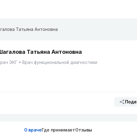
галова Татьяна Антоновна
Шагалова Татьяна Антоновна
Врач ЭКГ
Врач функциональной диагностики
Поде
О враче
Где принимает
Отзывы