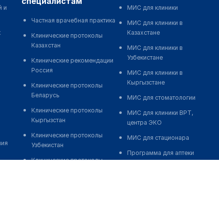
специалистам
й и
МИС для клиники
Частная врачебная практика
МИС для клиники в
к
Казахстане
Клинические протоколы
Казахстан
МИС для клиники в
Узбекистане
Клинические рекомендации
Россия
МИС для клиники в
Кыргызстане
Клинические протоколы
Беларусь
МИС для стоматологии
Клинические протоколы
МИС для клиники ВРТ,
Кыргызстан
центра ЭКО
Клинические протоколы
МИС для стационара
ния
Узбекистан
Программа для аптеки
Клинические протоколы
Автоматизация блока
диагностики и лечения
питания
Обзоры мировой
Реклама и продвижение
медицинской периодики
клиник
Заболевания: обзорные
Разработка сайта клиники