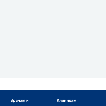
врачам и
клиникам