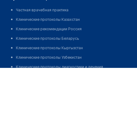
Частная врачебная практика
Клинические протоколы Казахстан
Клинические рекомендации Россия
Клинические протоколы Беларусь
Клинические протоколы Кыргызстан
Клинические протоколы Узбекистан
Клинические протоколы диагностики и лечения
Шамахмудова Феруза Джураевна
Обзоры мировой медицинской периодики
Заболевания: обзорные статьи
Новости здравоохранения
Медикаменты
Лабораторные показатели
Медицинские термины
Мобильные приложения