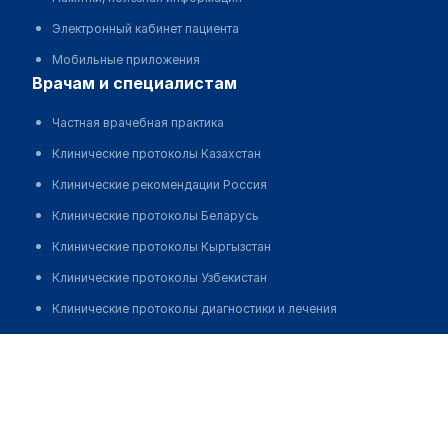
Электронный кабинет пациента
Мобильные приложения
врачам и специалистам
Частная врачебная практика
Клинические протоколы Казахстан
Клинические рекомендации Россия
Клинические протоколы Беларусь
Клинические протоколы Кыргызстан
Клинические протоколы Узбекистан
Клинические протоколы диагностики и лечения
Обзоры мировой медицинской периодики
Ходжаназаров Файзудин Эргашевич
Заболевания: обзорные статьи
Новости здравоохранения
Медикаменты