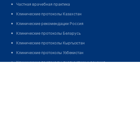
Частная врачебная практика
Клинические протоколы Казахстан
Клинические рекомендации Россия
Клинические протоколы Беларусь
Клинические протоколы Кыргызстан
Клинические протоколы Узбекистан
Клинические протоколы диагностики и лечения
Ракишев Айдар Шакенович
Обзоры мировой медицинской периодики
Заболевания: обзорные статьи
Новости здравоохранения
Медикаменты
Лабораторные показатели
Медицинские термины
Мобильные приложения
клиникам