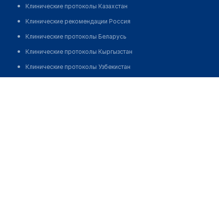
Клинические протоколы Казахстан
Клинические рекомендации Россия
Клинические протоколы Беларусь
Клинические протоколы Кыргызстан
Клинические протоколы Узбекистан
Клинические протоколы диагностики и лечения
Телеушева Асель Жаугаштыевна
Обзоры мировой медицинской периодики
Заболевания: обзорные статьи
Новости здравоохранения
Медикаменты
Лабораторные показатели
Медицинские термины
Мобильные приложения
клиникам
МИС для клиники