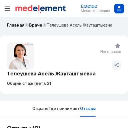
Columbus
Местоположение
Главная
Врачи
Телеушева Асель Жаугаштыевна
Нет отзывов
Телеушева Асель Жаугаштыевна
Общий стаж (лет): 21
О враче
Где принимает
Отзывы