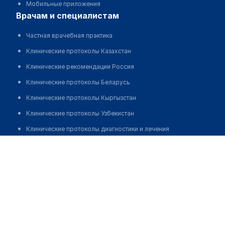
Мобильные приложения
врачам и специалистам
Частная врачебная практика
Клинические протоколы Казахстан
Клинические рекомендации Россия
Клинические протоколы Беларусь
Клинические протоколы Кыргызстан
Клинические протоколы Узбекистан
Клинические протоколы диагностики и лечения
Искаков Кадырхан Кабдрахманович
Обзоры мировой медицинской периодики
Заболевания: обзорные статьи
Новости здравоохранения
Медикаменты
Лабораторные показатели
Медицинские термины