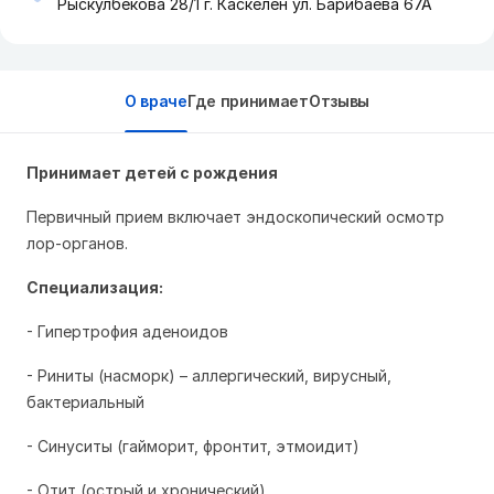
Рыскулбекова 28/1 г. Каскелен ул. Барибаева 67А
О враче
Где принимает
Отзывы
Принимает детей с рождения
Первичный прием включает эндоскопический осмотр
лор-органов.
Специализация:
- Гипертрофия аденоидов
- Риниты (насморк) – аллергический, вирусный,
бактериальный
- Синуситы (гайморит, фронтит, этмоидит)
- Отит (острый и хронический)