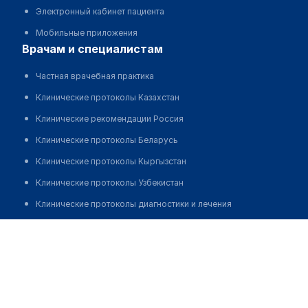
Электронный кабинет пациента
Мобильные приложения
врачам и специалистам
Частная врачебная практика
Клинические протоколы Казахстан
Клинические рекомендации Россия
Клинические протоколы Беларусь
Клинические протоколы Кыргызстан
Клинические протоколы Узбекистан
Клинические протоколы диагностики и лечения
Обзоры мировой медицинской периодики
Курмангалиева Дамира Бериковна
Заболевания: обзорные статьи
Новости здравоохранения
Медикаменты