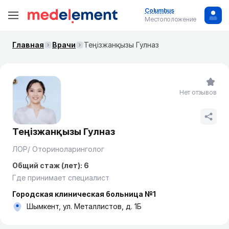
Columbus
Местоположение
Главная
Врачи
Теңізжанқызы Гулназ
Нет отзывов
Теңізжанқызы Гулназ
ЛОР/ Оториноларинголог
Общий стаж (лет): 6
Где принимает специалист
Городская клиническая больница №1
Шымкент, ул. Металлистов, д. 1Б