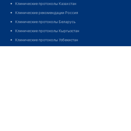
Клинические протоколы Казахстан
Клинические рекомендации Россия
Клинические протоколы Беларусь
Клинические протоколы Кыргызстан
Клинические протоколы Узбекистан
Клинические протоколы диагностики и лечения
Теңізжанқызы Гулназ
Обзоры мировой медицинской периодики
Заболевания: обзорные статьи
Новости здравоохранения
Медикаменты
Лабораторные показатели
Медицинские термины
Мобильные приложения
клиникам
МИС для клиники